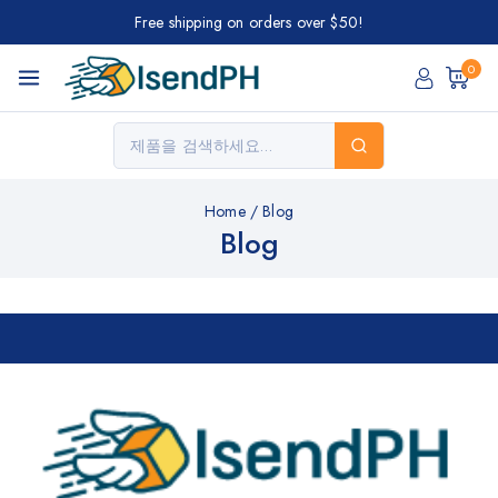
Free shipping on orders over $50!
0
Home
/
Blog
Blog