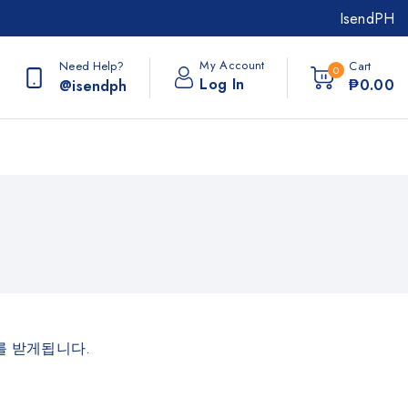
IsendPH
My Account
Need Help?
Cart
0
Log In
₱
0
.00
@isendph
를 받게됩니다.