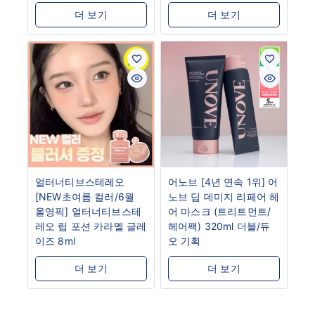
더 보기
더 보기
얼터너티브스테레오
어노브 [4년 연속 1위] 어
[NEW초여름 컬러/6월
노브 딥 데미지 리페어 헤
올영픽] 얼터너티브스테
어 마스크 (트리트먼트/
레오 립 포션 카라멜 글레
헤어팩) 320ml 더블/듀
이즈 8ml
오 기획
더 보기
더 보기