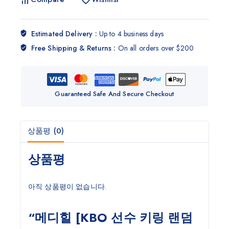
Estimated Delivery :
Up to 4 business days
Free Shipping & Returns :
On all orders over $200
Guaranteed Safe And Secure Checkout
상품평 (0)
상품평
아직 상품평이 없습니다.
“메디힐 [KBO 선수 키링 랜덤