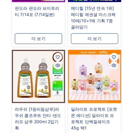
판도라 판도라 브이트리
메디힐 [15년 연속 1위]
티 7/14포 (7/14일분)
메디힐 에센셜 마스크팩
10매/10+1매 기획 7종
골라담기
더 보기
더 보기
라우쉬 [1등비듬샴푸]라
딜라이트 프로젝트 [포켓
우쉬 콜츠푸트 안티-댄드
몬 에디션] 딜라이트 프
러프 샴푸 200ml 2입기
로젝트 단백질쉐이크
획
45g 택1