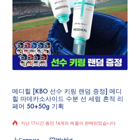
메디힐 [KBO 선수 키링 랜덤 증정] 메디
힐 마데카소사이드 수분 선 세럼 흔적 리
페어 50+50g 기획
지난 17시간 동안 14개의 제품이 판매되었습니다.
빠르게 판매 중! 8명 이상이 장바구니에 담았습니다.
Compare
Wishlist