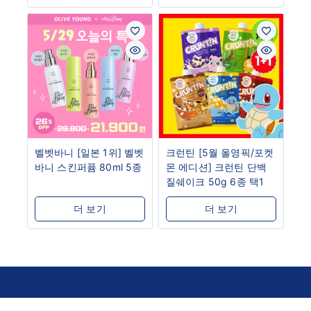
벨벳바니 [일본 1위] 벨벳
크런틴 [5월 올영픽/포켓
바니 스킨퍼퓸 80ml 5종
몬 에디션] 크런틴 단백
질쉐이크 50g 6종 택1
더 보기
더 보기