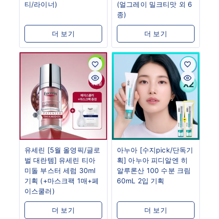
티/라이너)
(얼그레이 밀크티맛 외 6
종)
더 보기
더 보기
유세린 [5월 올영픽/글로
아누아 [수지pick/단독기
벌 대란템] 유세린 티아
획] 아누아 피디알엔 히
미돌 부스터 세럼 30ml
알루론산 100 수분 크림
기획 (+마스크팩 1매+페
60mL 2입 기획
이스쿨러)
더 보기
더 보기