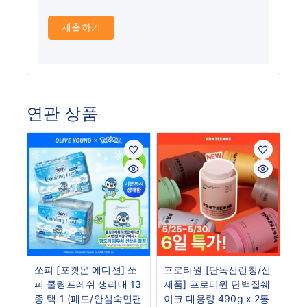
연관 상품
쏘피 [포켓몬 에디션] 쏘
프로티원 [단독선런칭/신
피 쿨링프레쉬 생리대 13
제품] 프로티원 단백질쉐
종 택 1 (패드/안심숙면팬
이크 대용량 490g x 2통