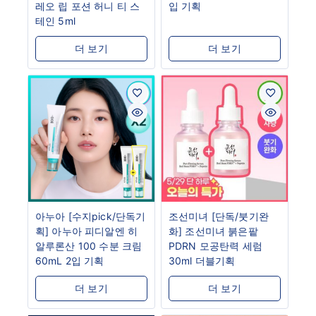
레오 립 포션 허니 티 스
입 기획
테인 5ml
더 보기
더 보기
아누아 [수지pick/단독기
조선미녀 [단독/붓기완
획] 아누아 피디알엔 히
화] 조선미녀 붉은팥
알루론산 100 수분 크림
PDRN 모공탄력 세럼
60mL 2입 기획
30ml 더블기획
더 보기
더 보기