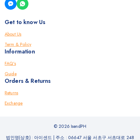
Get to know Us
About Us
Term & Policy
Information
FAQ's
Guide
Orders & Returns
Returns
Exchange
© 2026 IsendPH
법인명(상호) : 아이센드
|
주소 : 06647 서울 서초구 서초대로 248