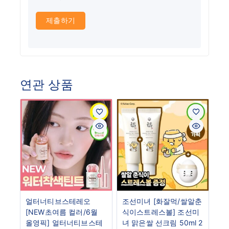
연관 상품
얼터너티브스테레오
조선미녀 [화잘먹/쌀알춘
[NEW초여름 컬러/6월
식이스트레스볼] 조선미
올영픽] 얼터너티브스테
녀 맑은쌀 선크림 50ml 2