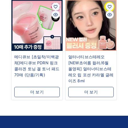
메디큐브 [초밀착/미백광
얼터너티브스테레오
채]메디큐브 PDRN 핑크
[NEW초여름 컬러/6월
콜라겐 토닝 겔 토너 패드
올영픽] 얼터너티브스테
70매 (단품/기획)
레오 립 포션 카라멜 글레
이즈 8ml
더 보기
더 보기