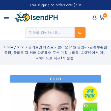
Free shipping on orders over $50!
0
Home
/
Shop
/
올리브영 베스트
/
클리오 [6월 올영픽/단종부활템
증정] 클리오 킬 커버 파운웨어 쿠션 기획 (+리필+파운데이션 미니
+하이드로 퍼프1개 증정)