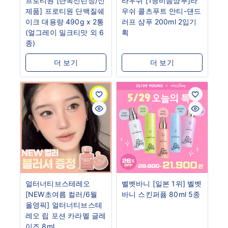
프로티원 [단독선런칭/신
라우쉬 [1등비듬샴푸]라
제품] 프로티원 단백질쉐
우쉬 콜츠푸트 안티-댄드
이크 대용량 490g x 2통
러프 샴푸 200ml 2입기
(얼그레이 밀크티맛 외 6
획
종)
더 보기
더 보기
얼터너티브스테레오
벨벳바니 [일본 1위] 벨벳
[NEW초여름 컬러/6월
바니 스킨퍼퓸 80ml 5종
올영픽] 얼터너티브스테
레오 립 포션 카라멜 글레
이즈 8ml