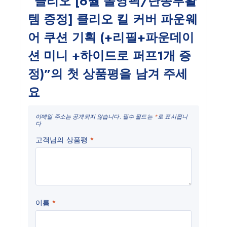
“클리오 [6월 올영픽/단종부활
템 증정] 클리오 킬 커버 파운웨
어 쿠션 기획 (+리필+파운데이
션 미니 +하이드로 퍼프1개 증
정)”의 첫 상품평을 남겨 주세
요
이메일 주소는 공개되지 않습니다.
필수 필드는
*
로 표시됩니
다
고객님의 상품평
*
이름
*