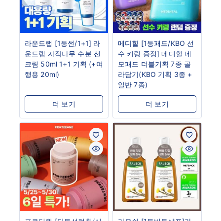
라운드랩 [1등썬/1+1] 라
메디힐 [1등패드/KBO 선
운드랩 자작나무 수분 선
수 키링 증정] 메디힐 네
크림 50ml 1+1 기획 (+여
모패드 더블기획 7종 골
행용 20ml)
라담기(KBO 기획 3종 +
일반 7종)
더 보기
더 보기