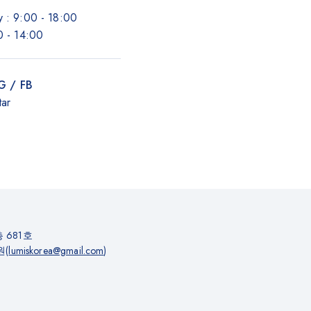
 : 9:00 - 18:00
0 - 14:00
IG / FB
tar
 681호
원(
lumiskorea@gmail.com
)