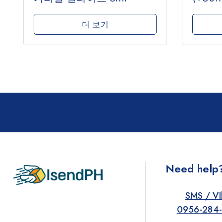
더 보기
Need help
SMS / VI
0956-284