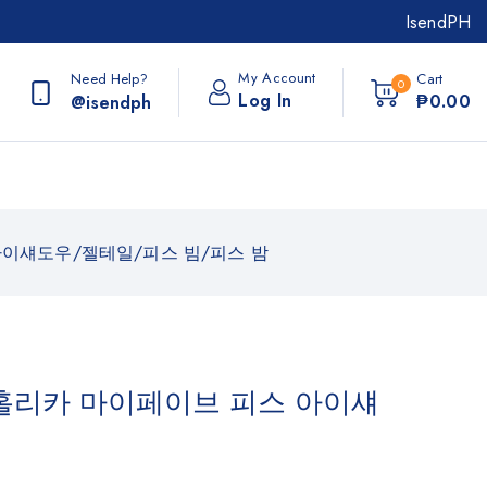
IsendPH
My Account
Need Help?
Cart
0
Log In
₱
0
.00
@isendph
아이섀도우/젤테일/피스 빔/피스 밤
홀리카 마이페이브 피스 아이섀