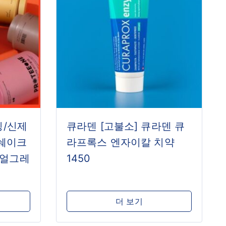
칭/신제
큐라덴 [고불소] 큐라덴 큐
질쉐이크
라프록스 엔자이칼 치약
 (얼그레
1450
더 보기