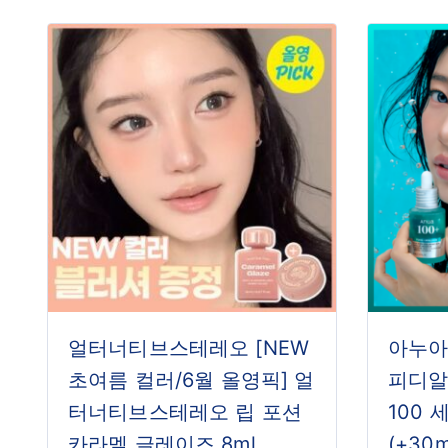
얼터너티브스테레오 [NEW
아누아
초여름 컬러/6월 올영픽] 얼
피디알
터너티브스테레오 립 포션
100 
카라멜 글레이즈 8ml
(+30