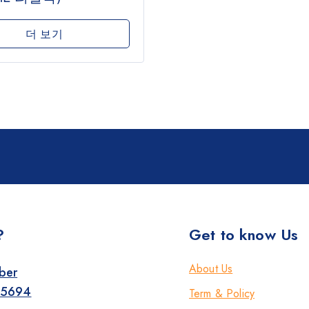
더 보기
?
Get to know Us
About Us
ber
-5694
Term & Policy