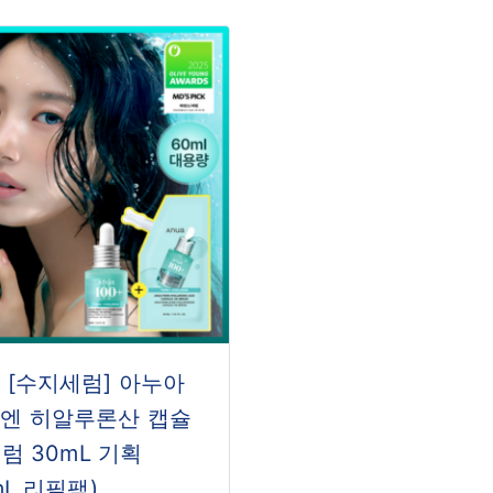
 [수지세럼] 아누아
엔 히알루론산 캡슐
세럼 30mL 기획
mL 리필팩)