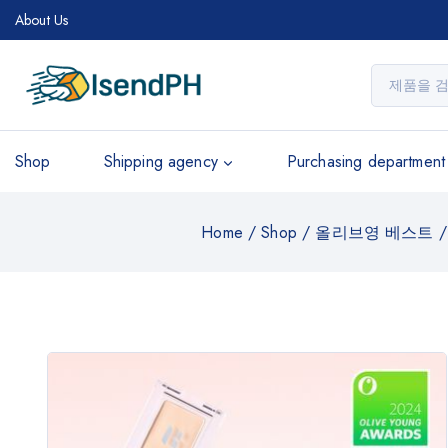
About Us
Shop
Shipping agency
Purchasing department
Home
/
Shop
/
올리브영 베스트
/