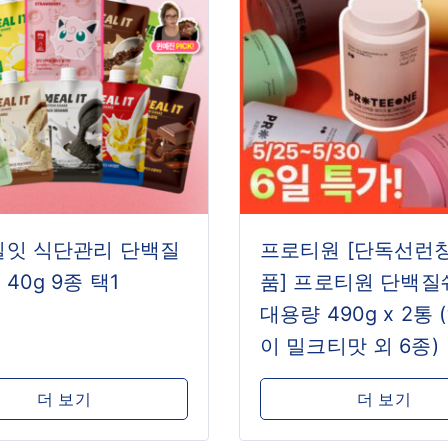
밀잇 식단관리 단백질
프로티원 [단독선런
40g 9종 택1
품] 프로티원 단백
대용량 490g x 2통
이 밀크티맛 외 6종)
더 보기
더 보기