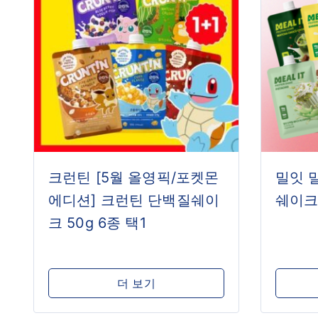
크런틴 [5월 올영픽/포켓몬
밀잇 
에디션] 크런틴 단백질쉐이
쉐이크 
크 50g 6종 택1
더 보기