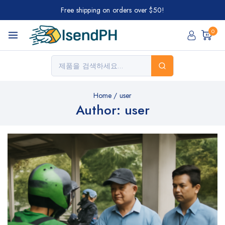
Free shipping on orders over $50!
0
Home
/
user
Author: user