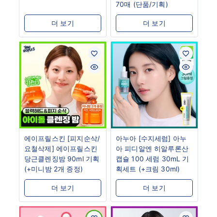
70매 (단품/기획)
더 보기
더 보기
에이프릴스킨 [피지순삭/
아누아 [수지세럼] 아누
요철삭제] 에이프릴스킨
아 피디알엔 히알루론산
당근클렌징밤 90ml 기획
캡슐 100 세럼 30mL 기
(+미니밤 2개 증정)
획세트 (+크림 30ml)
더 보기
더 보기