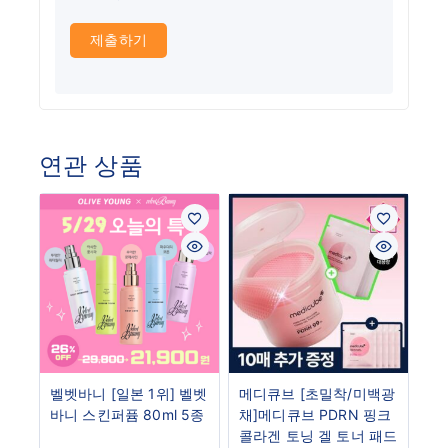
연관 상품
벨벳바니 [일본 1위] 벨벳
메디큐브 [초밀착/미백광
바니 스킨퍼퓸 80ml 5종
채]메디큐브 PDRN 핑크
콜라겐 토닝 겔 토너 패드