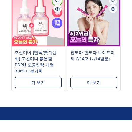
조선미녀 [단독/붓기완
판도라 판도라 브이트리
화] 조선미녀 붉은팥
티 7/14포 (7/14일분)
PDRN 모공탄력 세럼
30ml 더블기획
더 보기
더 보기