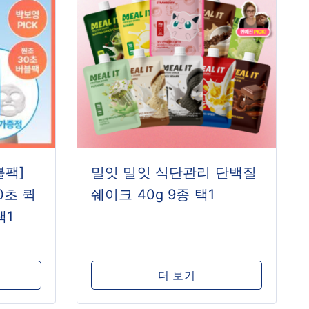
블팩]
밀잇 밀잇 식단관리 단백질
0초 퀵
쉐이크 40g 9종 택1
택1
더 보기