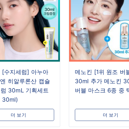
 [수지세럼] 아누아
메노킨 [1위 원조 버
엔 히알루론산 캡슐
30ml 추가 메노킨 3
세럼 30mL 기획세트
버블 마스크 6종 중 
 30ml)
더 보기
더 보기