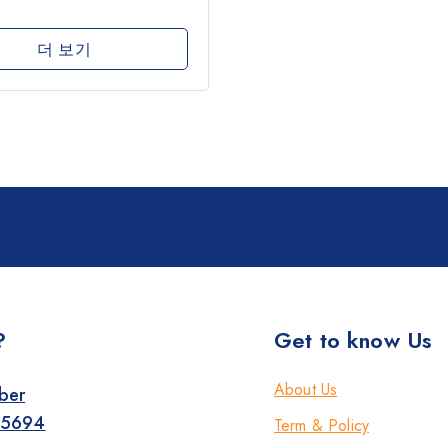
더 보기
?
Get to know Us
About Us
ber
-5694
Term & Policy