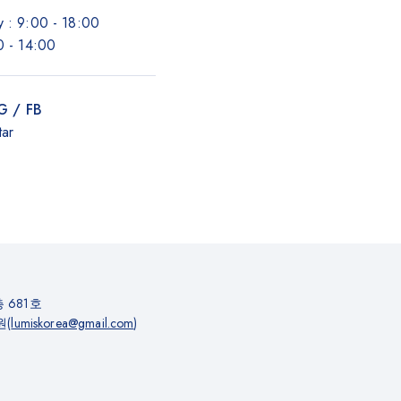
 : 9:00 - 18:00
0 - 14:00
IG / FB
tar
 681호
원(
lumiskorea@gmail.com
)