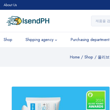
About Us
Shop
Shipping agency
Purchasing department
Home
/
Shop
/
올리브