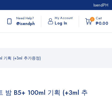
IsendPH
My Account
Need Help?
Cart
0
Log In
₱
0
.00
@isendph
 기획 (+3ml 추가증정)
5+ 100ml 기획 (+3ml 추