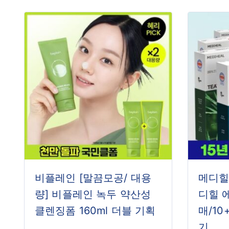
비플레인 [말끔모공/ 대용
메디힐 
량] 비플레인 녹두 약산성
디힐 
클렌징폼 160ml 더블 기획
매/10
기