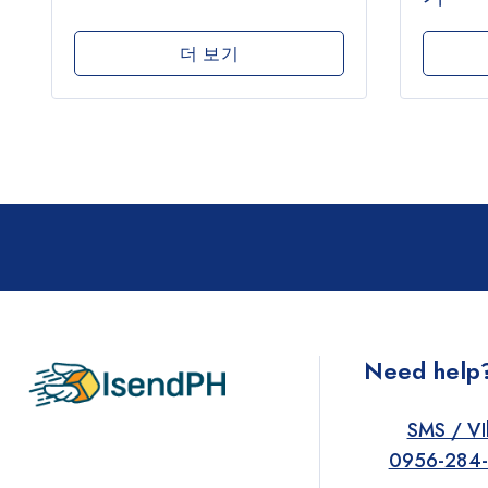
더 보기
Need help
SMS / VI
0956-284