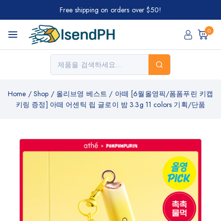
Free shipping on orders over $50!
0
Home
/
Shop
/
올리브영 베스트
/
아떼 [6월올영픽/폼폼푸린 키캡
키링 증정] 아떼 어센틱 립 글로이 밤 3.3g 11 colors 기획/단품