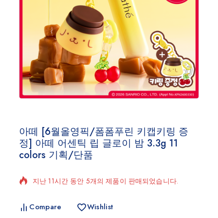
아떼 [6월올영픽/폼폼푸린 키캡키링 증
정] 아떼 어센틱 립 글로이 밤 3.3g 11
colors 기획/단품
지난 11시간 동안 5개의 제품이 판매되었습니다.
빠르게 판매 중! 18명 이상이 장바구니에 담았습니다.
Compare
Wishlist