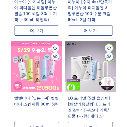
아누아 [수지세럼] 아누
아누아 [수지pick/단독기
아 피디알엔 히알루론산
획] 아누아 피디알엔 히
캡슐 100 세럼 30mL 기
알루론산 100 수분 크림
획 (+30mL 리필팩)
60mL 2입 기획
더 보기
더 보기
벨벳바니 [일본 1위] 벨벳
LG 프라엘 [5월 올영픽]
바니 스킨퍼퓸 80ml 5종
[화잘먹종결템] LG 프라
엘 갈바닉 부스터 기획/
단품 (+키링 케이스)
더 보기
더 보기