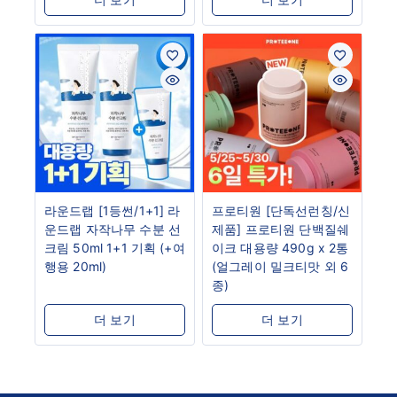
라운드랩 [1등썬/1+1] 라
프로티원 [단독선런칭/신
운드랩 자작나무 수분 선
제품] 프로티원 단백질쉐
크림 50ml 1+1 기획 (+여
이크 대용량 490g x 2통
행용 20ml)
(얼그레이 밀크티맛 외 6
종)
더 보기
더 보기