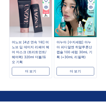
어노브 [4년 연속 1위] 어
아누아 [수지세럼] 아누
노브 딥 데미지 리페어 헤
아 피디알엔 히알루론산
어 마스크 (트리트먼트/
캡슐 100 세럼 30mL 기
헤어팩) 320ml 더블/듀
획 (+30mL 리필팩)
오 기획
더 보기
더 보기