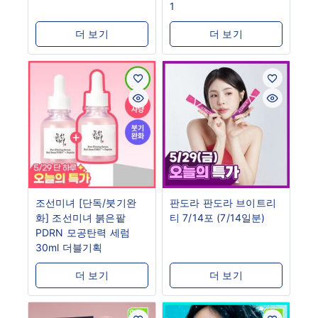
1
더 보기
더 보기
조선미녀 [단독/붓기완
판도라 판도라 브이트리
화] 조선미녀 붉은팥
티 7/14포 (7/14일분)
PDRN 모공탄력 세럼
30ml 더블기획
더 보기
더 보기