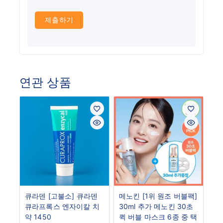
연관 상품
큐라덴 [고불소] 큐라덴
메노킨 [1위 원조 버블팩]
큐라프록스 엔자이칼 치
30ml 추가 메노킨 30초
약 1450
퀵 버블 마스크 6종 중 택