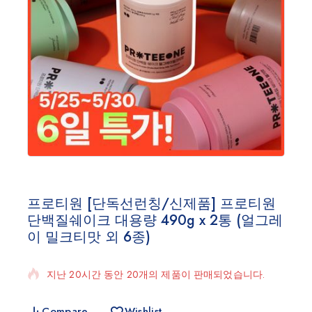
프로티원 [단독선런칭/신제품] 프로티원
단백질쉐이크 대용량 490g x 2통 (얼그레
이 밀크티맛 외 6종)
지난 20시간 동안 20개의 제품이 판매되었습니다.
빠르게 판매 중! 11명 이상이 장바구니에 담았습니다.
Compare
Wishlist