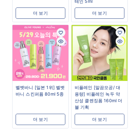
테인 5ml
더 보기
더 보기
벨벳바니 [일본 1위] 벨벳
비플레인 [말끔모공/ 대
바니 스킨퍼퓸 80ml 5종
용량] 비플레인 녹두 약
산성 클렌징폼 160ml 더
블 기획
더 보기
더 보기