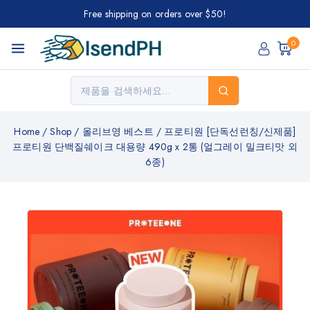
Free shipping on orders over $50!
0
Home
/
Shop
/
올리브영 베스트
/
프로티원 [단독선런칭/신제품]
프로티원 단백질쉐이크 대용량 490g x 2통 (얼그레이 밀크티맛 외
6종)