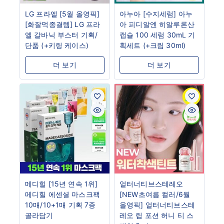
LG 프라엘 [5월 올영픽]
아누아 [수지세럼] 아누
[화잘먹종결템] LG 프라
아 피디알엔 히알루론산
엘 갈바닉 부스터 기획/
캡슐 100 세럼 30mL 기
단품 (+키링 케이스)
획세트 (+크림 30ml)
더 보기
더 보기
메디힐 [15년 연속 1위]
얼터너티브스테레오
메디힐 에센셜 마스크팩
[NEW초여름 컬러/6월
10매/10+1매 기획 7종
올영픽] 얼터너티브스테
골라담기
레오 립 포션 허니 티 스